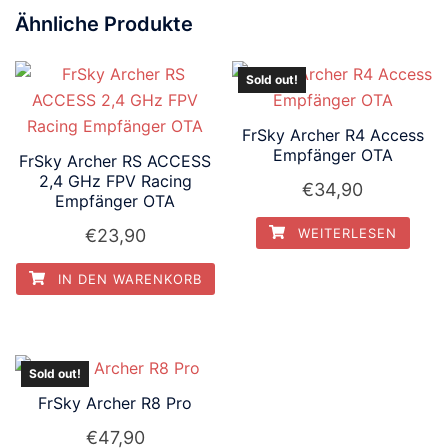
Ähnliche Produkte
Sold out!
FrSky Archer R4 Access
Empfänger OTA
FrSky Archer RS ACCESS
2,4 GHz FPV Racing
€
34,90
Empfänger OTA
€
23,90
WEITERLESEN
IN DEN WARENKORB
Sold out!
FrSky Archer R8 Pro
€
47,90