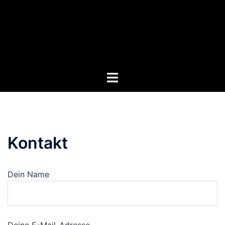
Zum
Inhalt
springen
Menü
umschalten
Kontakt
Dein Name