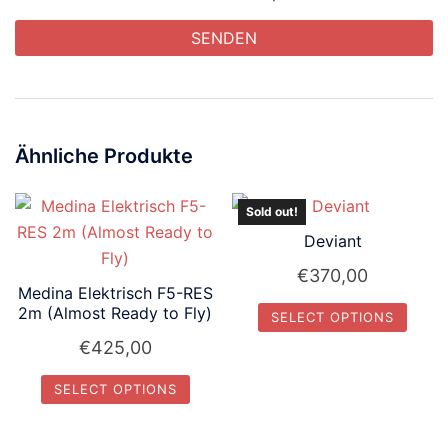
Ähnliche Produkte
Sold out!
Deviant
€
370,00
Medina Elektrisch F5-RES
2m (Almost Ready to Fly)
SELECT OPTIONS
€
425,00
Dieses
Produkt
SELECT OPTIONS
weist
Dieses
mehrere