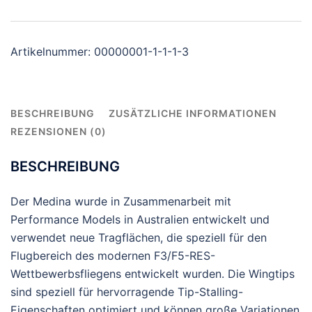
RES
2m
(KIT)
Artikelnummer:
00000001-1-1-1-3
Menge
BESCHREIBUNG
ZUSÄTZLICHE INFORMATIONEN
REZENSIONEN (0)
BESCHREIBUNG
Der Medina wurde in Zusammenarbeit mit
Performance Models in Australien entwickelt und
verwendet neue Tragflächen, die speziell für den
Flugbereich des modernen F3/F5-RES-
Wettbewerbsfliegens entwickelt wurden. Die Wingtips
sind speziell für hervorragende Tip-Stalling-
Eigenschaften optimiert und können große Variationen