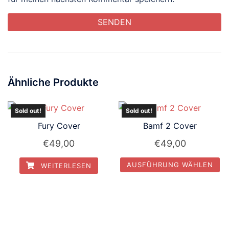
Ähnliche Produkte
Sold out!
Sold out!
Fury Cover
Bamf 2 Cover
€
49,00
€
49,00
AUSFÜHRUNG WÄHLEN
WEITERLESEN
Dieses
Produkt
weist
mehrere