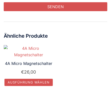
Ähnliche Produkte
4A Micro Magnetschalter
€
26,00
AUSFÜHRUNG WÄHLEN
Dieses
Produkt
weist